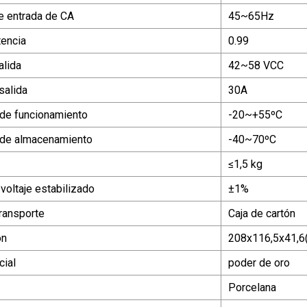
e entrada de CA
45~65Hz
tencia
0.99
alida
42~58 VCC
salida
30A
de funcionamiento
-20~+55ºC
 de almacenamiento
-40~70ºC
≤1,5 kg
voltaje estabilizado
±1%
ransporte
Caja de cartón
ón
208x116,5x41,6
ial
poder de oro
Porcelana