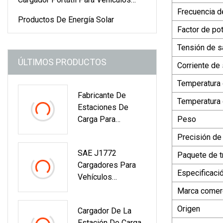
Frecuencia d
Eléctricos
Productos De Energía Solar
Factor de po
Tensión de s
ÚLTIMOS PRODUCTOS
Corriente de 
Temperatura 
Fabricante De
Temperatura
Estaciones De
Carga Para
Peso
Vehículos
Precisión de 
Eléctricos En El
SAE J1772
Hogar Nivel 2
Paquete de t
Cargadores Para
Cargador Trifásico
Especificaci
Vehículos
De CA De 22 Kw
Eléctricos Nivel 2
Para Vehículos
Marca comerc
EV Wallbox
Eléctricos
Origen
Cargador De La
Cargador De CA
Estación De Carga