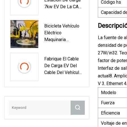
Tipo 1 40A 48A
Código hs
7kw EV De La CA
Capacidad de
EV Del Cable De La
Carga Del Coche
Descripci
Bicicleta Vehículo
Eléctrico De
Eléctrico
Wallbox Del Nivel 2
La fuente de a
Maquinaria
Del IEC 62196
densidad de po
Hardware
27W/in32. Tecn
Estampado De
Fabrique El Cable
Piezas
factor de pote
De Carga EV Del
Interfaz de sa
Cable Del Vehículo
actual8. Ampli
Eléctrico Del ODM
V 3. Ethernet 
Del OEM Con El
Modelo
Funcionamiento
Suave Estupendo
Fuerza
Eficiencia
Voltaje de e