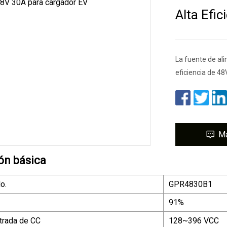
Alta Efi
La fuente de al
eficiencia de 4
M
ón básica
o.
GPR4830B1
91%
ntrada de CC
128~396 VCC