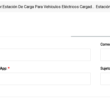
r:
Estación De Carga Para Vehículos Eléctricos Cargador
Estación
EV
D
Correo
sApp:
*
Sujet