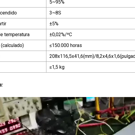
5~95%
ncendido
3~8S
tir
±5%
de temperatura
±0,02%/ºC
 (calculado)
≤150.000 horas
s
208x116,5x41,6(mm)/8,2x4,6x1,6(pulga
≤1,5 kg
s: