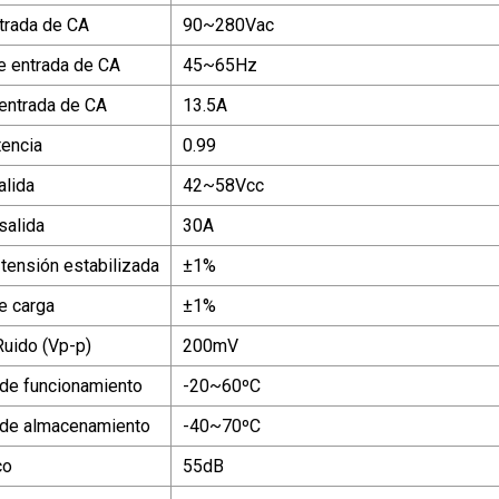
ntrada de CA
90~280Vac
e entrada de CA
45~65Hz
 entrada de CA
13.5A
tencia
0.99
alida
42~58Vcc
salida
30A
 tensión estabilizada
±1%
e carga
±1%
uido (Vp-p)
200mV
de funcionamiento
-20~60ºC
 de almacenamiento
-40~70ºC
co
55dB