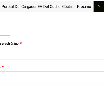
 Portátil Del Cargador EV Del Coche Eléctrico
:próximo
el Rescate Del Camino De La Emergencia De
Wallbox 220V
 electrónico:
*
o:
*