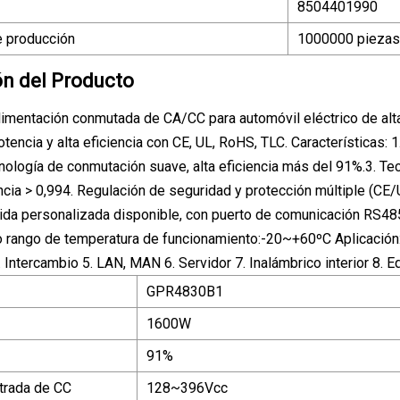
8504401990
 producción
1000000 piezas
ón del Producto
limentación conmutada de CA/CC para automóvil eléctrico de alt
tencia y alta eficiencia con CE, UL, RoHS, TLC. Características: 1
ología de conmutación suave, alta eficiencia más del 91%.3. Tecn
ncia > 0,994. Regulación de seguridad y protección múltiple (CE
lida personalizada disponible, con puerto de comunicación RS485
o rango de temperatura de funcionamiento:-20~+60ºC Aplicación: 
4. Intercambio 5. LAN, MAN 6. Servidor 7. Inalámbrico interior 8.
GPR4830B1
1600W
91%
ntrada de CC
128~396Vcc