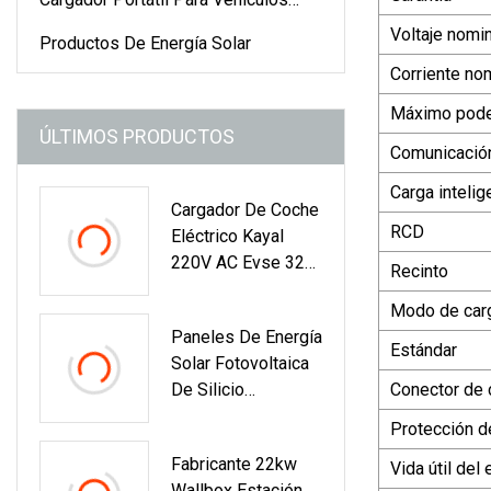
Eléctricos
Voltaje nomin
Productos De Energía Solar
Corriente no
Máximo pod
ÚLTIMOS PRODUCTOS
Comunicació
Carga intelig
Cargador De Coche
RCD
Eléctrico Kayal
220V AC Evse 32A
Recinto
7kw Wallbox Para
Modo de car
Uso Doméstico
Paneles De Energía
Estándar
Solar Fotovoltaica
De Silicio
Conector de 
Monocristalino
Protección de
Personalizados De
Fabricante 22kw
100W 120W
Vida útil del
Wallbox Estación