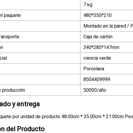
7 kg
el paquete
480*350*210
Montado en la pared / 
ransporte
Caja de cartón
ón
340*285*147mm
ial
ciencia verde
Porcelana
8504409999
 producción
50000/año
do y entrega
quete por unidad de producto 48.00cm * 35.00cm * 21.00cm Pes
ón del Producto