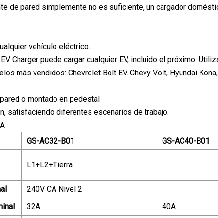
nte de pared simplemente no es suficiente, un cargador domést
alquier vehículo eléctrico.
EV Charger puede cargar cualquier EV, incluido el próximo. Util
los más vendidos: Chevrolet Bolt EV, Chevy Volt, Hyundai Kona, 
 pared o montado en pedestal
ón, satisfaciendo diferentes escenarios de trabajo.
CA
GS-AC32-B01
GS-AC40-B01
L1+L2+Tierra
al
240V CA Nivel 2
minal
32A
40A