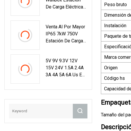
Módulos Solares
Peso bruto
De Carga Eléctrica
Flexibles Sistema
Rápida EV Cargador
De Energía Solar
Dimensión d
De Coche
Productos De
Instalación
Venta Al Por Mayor
Energía Solar
IP65 7kW 750V
Paquete de t
Estación De Carga
Especificaci
De Vehículos
Eléctricos V2g
Marca comerc
5V 9V 9.3V 12V
Wallbox Cargador
15V 24V 1.5A 2.4A
Origen
Bidireccional DC EV
3A 4A 5A 6A Us EU
Código hs
UK Au PSE
Adaptador De
Capacidad de
Corriente De
Empaqueta
Enchufe
Intercambiable
Tamaño del pa
Para Computadora
Portátil POS
Descripci
Machine Con UL /