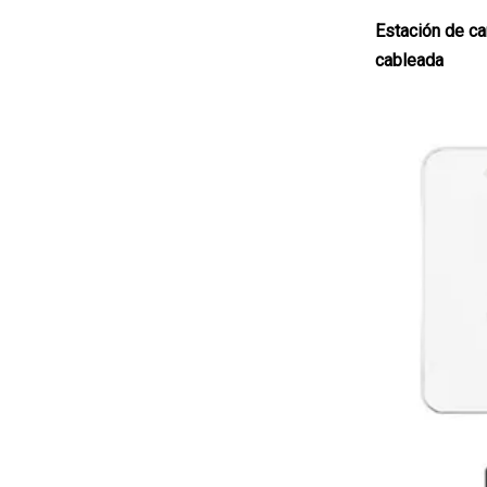
CB / CE / GS / EMC
Estación de c
/ LVD / SAA / Kc /
cableada
FCC / PSE