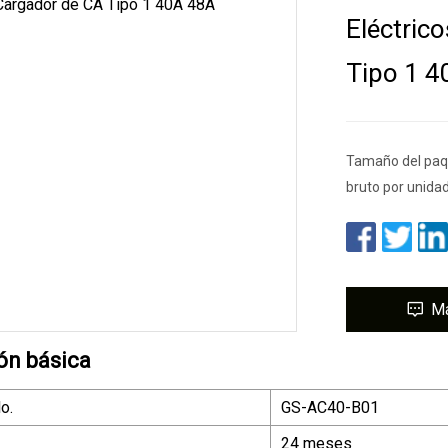
Eléctric
Tipo 1 4
Tamaño del paqu
bruto por unida
M
ón básica
o.
GS-AC40-B01
24 meses