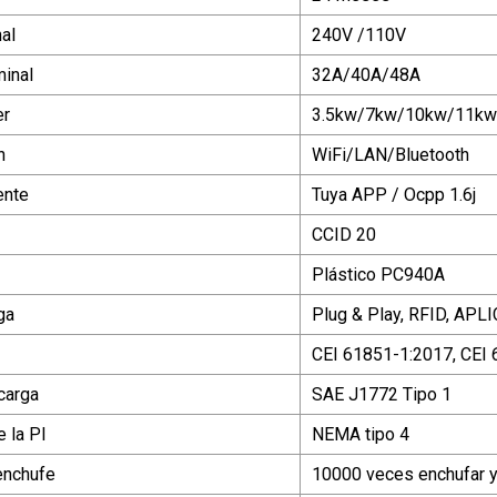
al
240V /110V
minal
32A/40A/48A
er
3.5kw/7kw/10kw/11kw
n
WiFi/LAN/Bluetooth
ente
Tuya APP / Ocpp 1.6j
CCID 20
Plástico PC940A
ga
Plug & Play, RFID, APL
CEI 61851-1:2017, CEI
carga
SAE J1772 Tipo 1
 la PI
NEMA tipo 4
 enchufe
10000 veces enchufar 