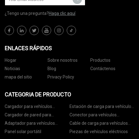
¿Tengo una pregunta?
Haga clic aquí
ENLACES RÁPIDOS
Hogar
Sobre nosotros
Productos
Noticias
Blog
Contáctenos
mapa del sitio
Privacy Policy
CATEGORIA DE PRODUCTO
Cargador para vehículos
Estación de carga para vehículos
eléctricos
eléctricos
Cargador de pared para
Conector para vehículos
vehículos eléctricos
eléctricos
Adaptador para vehículos
Cable de carga para vehículos
eléctricos
eléctricos
Panel solar portátil
Piezas de vehículos eléctricos