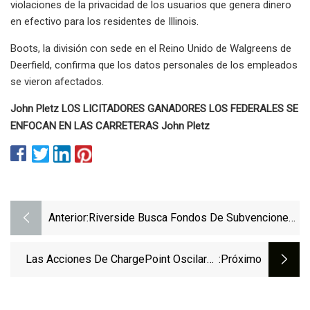
violaciones de la privacidad de los usuarios que genera dinero
en efectivo para los residentes de Illinois.
Boots, la división con sede en el Reino Unido de Walgreens de
Deerfield, confirma que los datos personales de los empleados
se vieron afectados.
John Pletz LOS LICITADORES GANADORES LOS FEDERALES SE
ENFOCAN EN LAS CARRETERAS John Pletz
Anterior:
Riverside Busca Fondos De Subvenciones
Federales Para Estaciones De Carga De
Vehículos Eléctricos
Las Acciones De ChargePoint Oscilaron
:próximo
Enormemente Después De Publicar Las
Ganancias, El Director Ejecutivo De La