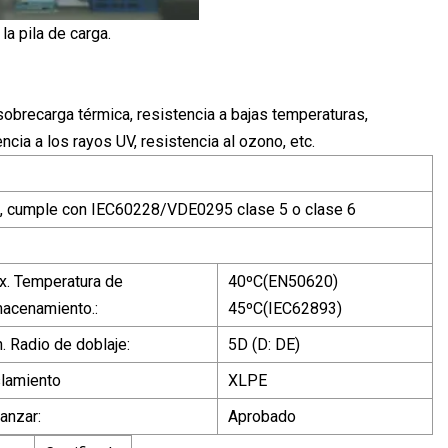
la pila de carga.
a sobrecarga térmica, resistencia a bajas temperaturas,
encia a los rayos UV, resistencia al ozono, etc.
, cumple con IEC60228/VDE0295 clase 5 o clase 6
x. Temperatura de
40ºC(EN50620)
macenamiento.:
45ºC(IEC62893)
. Radio de doblaje:
5D (D: DE)
slamiento
XLPE
anzar:
Aprobado