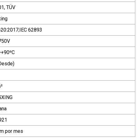
1, TÜV
ing
20:2017;IEC 62893
750V
~+90ºC
Desde)
²
GXING
ana
921
km por mes