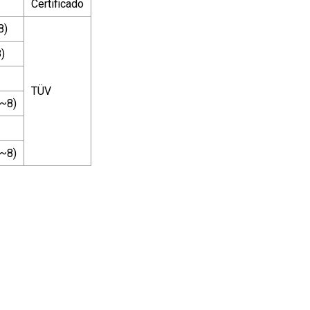
Certificado
8)
)
TÜV
~8)
~8)