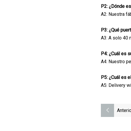
P2: ¿Dónde est
A2: Nuestra fá
P3: ¿Qué puert
A3: A solo 40 
P4: ¿Cuál es 
A4: Nuestro pe
P5: ¿Cuál es e
A5: Delivery w
Anterio