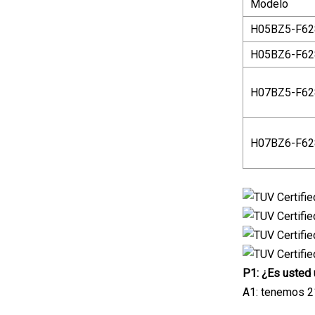
Modelo
H05BZ5-F62
H05BZ6-F62
H07BZ5-F62
H07BZ6-F62
P1: ¿Es usted 
A1: tenemos 21