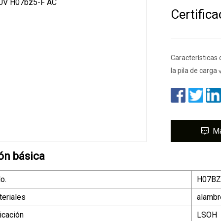
Certific
Características 
la pila de carga 
M
ón básica
o.
H07BZ
eriales
alambr
icación
LSOH