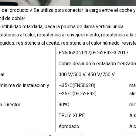
 del producto:√ Se utiliza para conectar la carga entre el coche y 
cil de doblar
tibilidad retardada, pasa la prueba de llama vertical única
istencia al calor, resistencia al envejecimiento, resistencia a l
íquidos, resistencia al aceite, resistencia al calor húmedo, resist
EN50620:2017;IEC62893-3:2017
Cobre desnudo o estañado trenzado
al:
300 V/500 V; 450 V/750 V
mínima de instalación y
~35ºC(EN50620)
má
~25ºC(IEC62893)
al
 Director:
90ºC
mín
TPU o XLPE
Ai
Aprobado
Alc