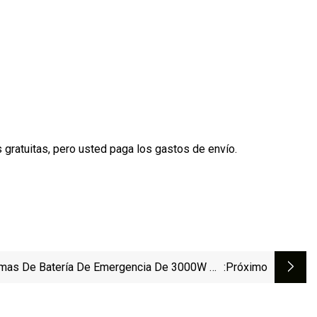
ratuitas, pero usted paga los gastos de envío.
mas De Batería De Emergencia De 3000W De
:próximo
Alta Calidad/Fuente De Alimentación De
enamiento De Energía/Estaciones De Energía