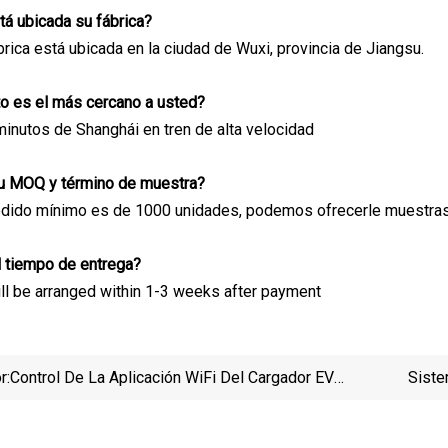
á ubicada su fábrica?
brica está ubicada en la ciudad de Wuxi, provincia de Jiangsu.
o es el más cercano a usted?
minutos de Shanghái en tren de alta velocidad
su MOQ y término de muestra?
dido mínimo es de 1000 unidades, podemos ofrecerle muestras g
l tiempo de entrega?
ill be arranged within 1-3 weeks after payment
r:
Control De La Aplicación WiFi Del Cargador EV
Siste
Inteligente Para El Hogar De 22kw
Almac