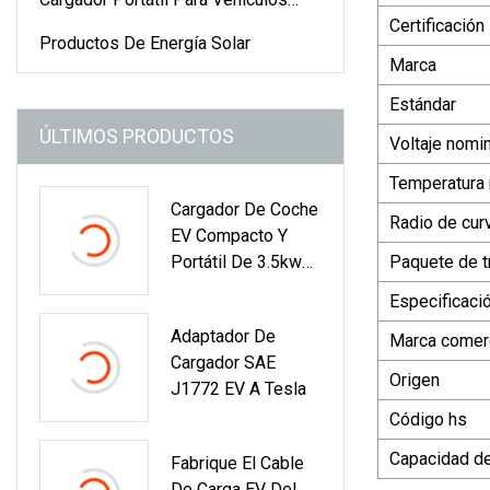
Certificación
Eléctricos
Productos De Energía Solar
Marca
Estándar
ÚLTIMOS PRODUCTOS
Voltaje nomin
Temperatura 
Cargador De Coche
Radio de cur
EV Compacto Y
Portátil De 3.5kw
Paquete de t
16A Con Cable De
Especificaci
4.5m Y Enchufe
Adaptador De
Schuko Para
Marca comerc
Cargador SAE
Wallbox De Carga
Origen
J1772 EV A Tesla
De Vehículos
Eléctricos
Código hs
Capacidad de
Fabrique El Cable
De Carga EV Del