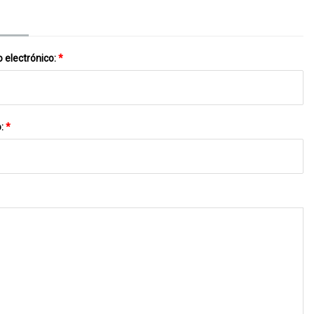
Productos De Energía Solar
 electrónico:
*
o:
*