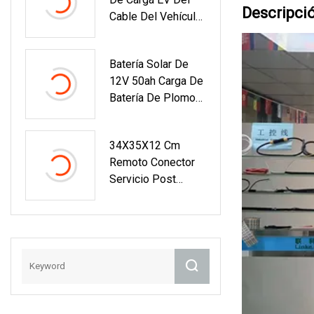
Descripci
Cable Del Vehículo
Eléctrico Del ODM
Del OEM Con El
Batería Solar De
Funcionamiento
12V 50ah Carga De
Suave Estupendo
Batería De Plomo
Ácido De 12V 50ah
Para Vehículos
34X35X12 Cm
Eléctricos Y
Remoto Conector
Sistemas Solares
Servicio Post
Venta Para
Cargador EV