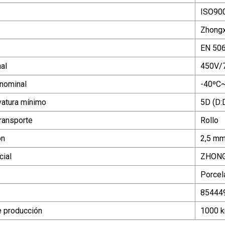
ISO900
Zhongx
EN 506
al
450V/
nominal
-40ºC
vatura mínimo
5D (D:
ransporte
Rollo
ón
2,5 mm
ial
ZHON
Porcel
85444
 producción
1000 