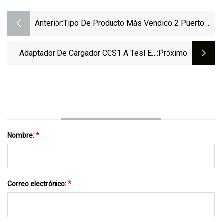
Anterior:
Tipo De Producto Más Vendido 2 Puerto
De Carga Conector De Cargador EV
Adaptador De Cargador De Energía EV
Adaptador De Cargador CCS1 A Tesl EV
:próximo
Vehículos De Nueva Energía Conector
CCS1 A Tesla EV Para Tesla
Nombre:
*
Correo electrónico:
*