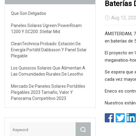
Baterías 
Que Son Delgados
Aug 12, 20
Paneles Solares Ugreen PowerRoam
1200 Y SC200: Stellar Mid
ÁMSTERDAM, 7 j
en baterías de 
CleanTechnica Probado: Estación De
Energía Portátil Dabbsson Y Panel Solar
El proyecto en 
Plegable
megavatios-hora
Los Quioscos Solares Que Alimentan A
Se espera que 
Las Comunidades Rurales De Lesotho
cada vez mayor 
Mercado De Paneles Solares Portátiles
Eneco es contro
Plegables 2023 Tamaño, Valor Y
Panorama Competitivo 2023
Nuestros están