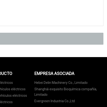
ODUCTO
EMPRESA ASOCIADA
léctricos
Hebei Delin Machinery Co., Limitado
hículos eléctricos
Shanghái exquisito Bioquímica compañía,
Limitado
hículos eléctricos
Evergreen Industria Co.,Ltd
léctricos