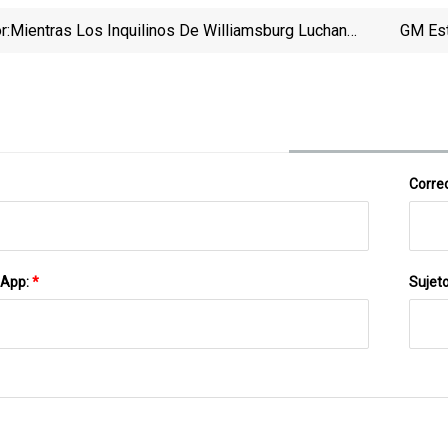
r:
Mientras Los Inquilinos De Williamsburg Luchan
GM Est
Contra La Instalación De Baterías En Los Techos, La
Ciudad Se Mueve Para Que Sean Como Deben
Correo
sApp:
*
Sujet