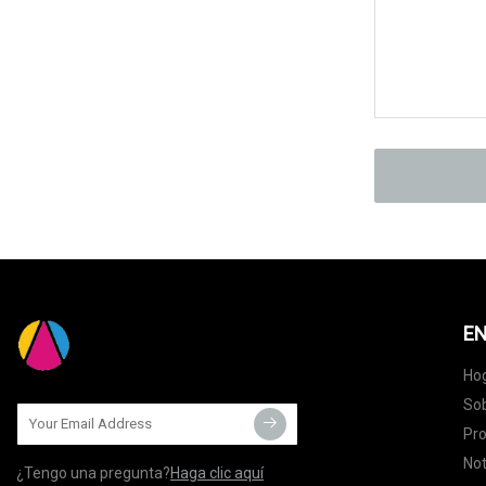
EN
Ho
Sob
Pr
Not
¿Tengo una pregunta?
Haga clic aquí