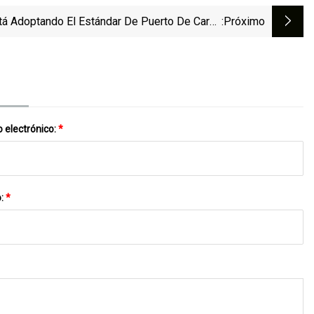
á Adoptando El Estándar De Puerto De Carga
:próximo
NACS De Tesla
 electrónico:
*
o:
*